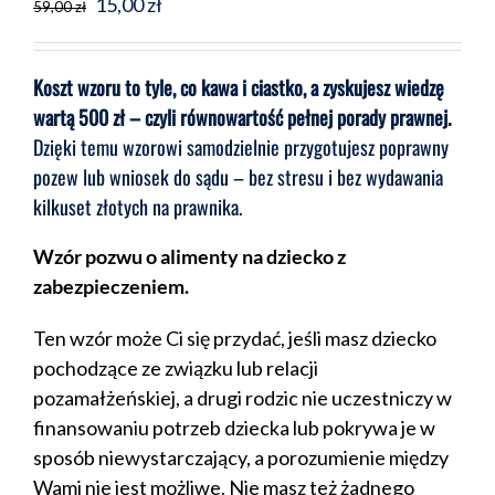
Pierwotna
Aktualna
15,00
zł
59,00
zł
cena
cena
wynosiła:
wynosi:
Koszt wzoru to tyle, co kawa i ciastko, a zyskujesz wiedzę
59,00 zł.
15,00 zł.
wartą 500 zł – czyli równowartość pełnej porady prawnej.
Dzięki temu wzorowi samodzielnie przygotujesz poprawny
pozew lub wniosek do sądu – bez stresu i bez wydawania
kilkuset złotych na prawnika.
Wzór pozwu o alimenty na dziecko z
zabezpieczeniem.
Ten wzór może Ci się przydać, jeśli masz dziecko
pochodzące ze związku lub relacji
pozamałżeńskiej, a drugi rodzic nie uczestniczy w
finansowaniu potrzeb dziecka lub pokrywa je w
sposób niewystarczający, a porozumienie między
Wami nie jest możliwe. Nie masz też żadnego