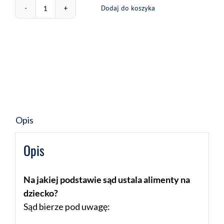
Dodaj do koszyka
ilość
Wzór
pozwu
o
alimenty
z
wnioskiem
o
Opis
zabezpieczenie
Opis
Na jakiej podstawie sąd ustala alimenty na
dziecko?
Sąd bierze pod uwagę: