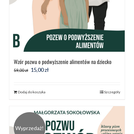
Wzór pozwu o podwyższenie alimentów na dziecko
Pierwotna
Aktualna
15,00
zł
59,00
zł
cena
cena
wynosiła:
wynosi:
Dodaj do koszyka
Szczegóły
59,00 zł.
15,00 zł.
Wyprzedaż!