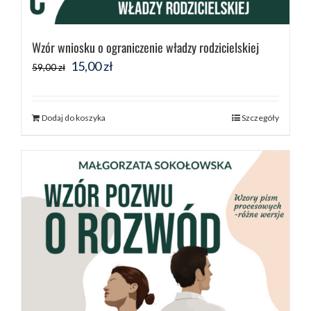
Wzór wniosku o ograniczenie władzy rodzicielskiej
Pierwotna
Aktualna
15,00
zł
59,00
zł
cena
cena
wynosiła:
wynosi:
Dodaj do koszyka
Szczegóły
59,00 zł.
15,00 zł.