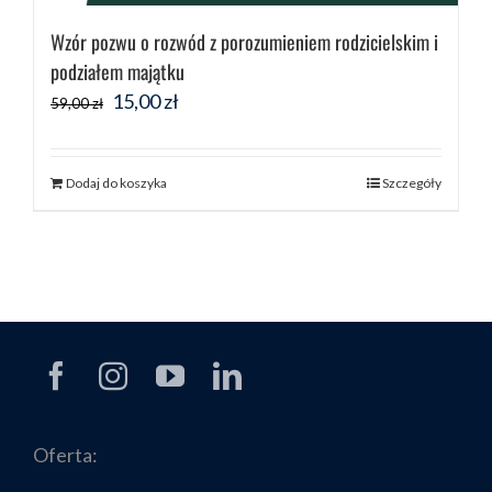
Wzór pozwu o rozwód z porozumieniem rodzicielskim i
podziałem majątku
Pierwotna
Aktualna
15,00
zł
59,00
zł
cena
cena
wynosiła:
wynosi:
Dodaj do koszyka
Szczegóły
59,00 zł.
15,00 zł.
Oferta: